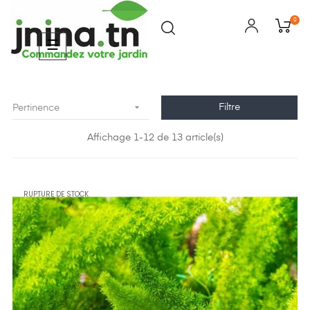
0
Basculer
☰
la
navigation

Filtre
Pertinence
Affichage 1-12 de 13 article(s)
RUPTURE DE STOCK