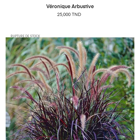
Véronique Arbustive
Prix
25,000 TND
RUPTURE DE STOCK