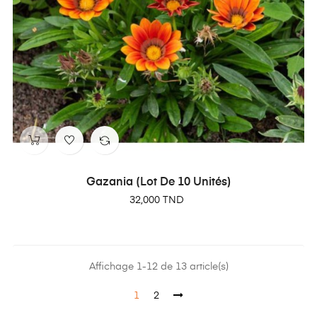
Gazania (lot De 10 Unités)
Prix
32,000 TND
Affichage 1-12 de 13 article(s)
1
2