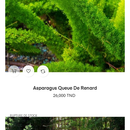
Asparagus Queue De Renard
Prix
26,000 TND
RUPTURE DE STOCK