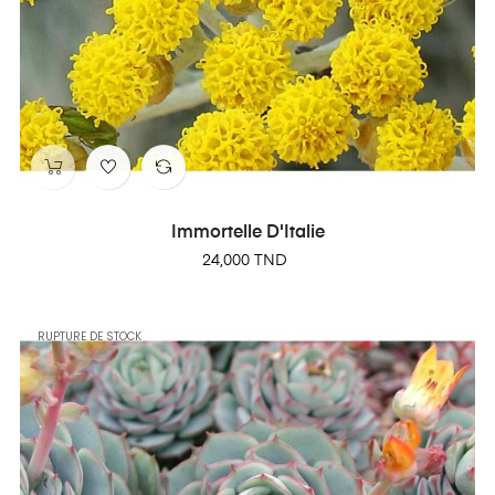
Immortelle D'Italie
Prix
24,000 TND
RUPTURE DE STOCK