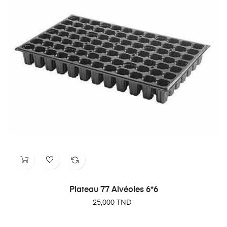
Plateau 77 Alvéoles 6*6
Prix
25,000 TND