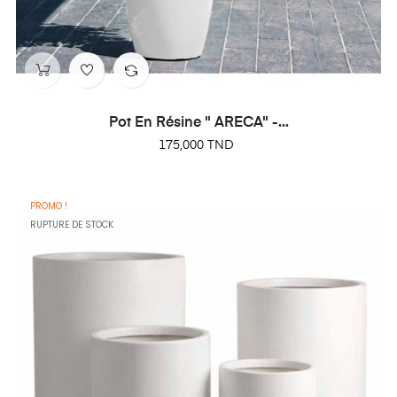
Pot En Résine " ARECA" -...
Prix
175,000 TND
PROMO !
RUPTURE DE STOCK