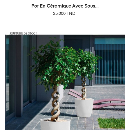
Pot En Céramique Avec Sous...
Prix
25,000 TND
RUPTURE DE STOCK