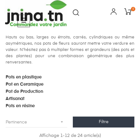
0
Basculer
☰
la
navigation
Hauts ou bas, larges ou étroits, carrés, cylindriques ou même
asymétriques, nos pots de fleurs sauront mettre votre verdure en
valeur. N’hésitez pas à multiplier formes et grandeurs (des pots et
des plantes) pour une combinaison géométrique des plus
renversantes.
Pots en plastique
Pot en Ceramique
Pot de Production
Artisanat
Pots en résine

Filtre
Pertinence
Affichage 1-12 de 24 article(s)