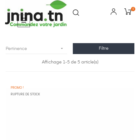
0
Basculer
☰
la
navigation

Filtre
Pertinence
Affichage 1-5 de 5 article(s)
PROMO !
RUPTURE DE STOCK