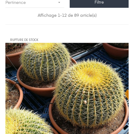

Filtre
Pertinence
Affichage 1-12 de 89 article(s)
RUPTURE DE STOCK