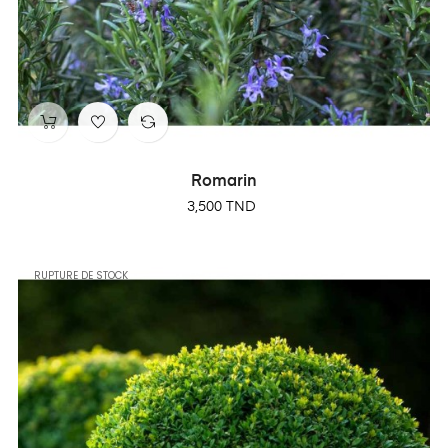
Romarin
Prix
3,500 TND
RUPTURE DE STOCK