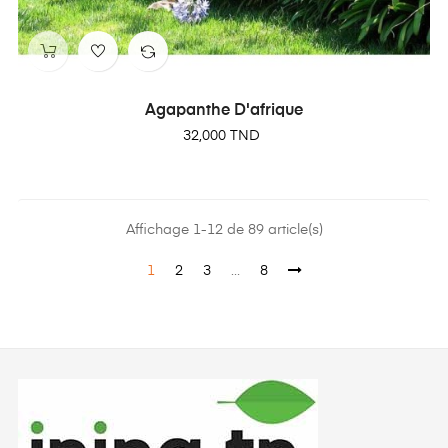
Agapanthe D'afrique
Prix
32,000 TND
Affichage 1-12 de 89 article(s)
1
2
3
…
8