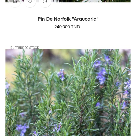
Pin De Norfolk "Araucaria"
Prix
240,000 TND
RUPTURE DE STOCK