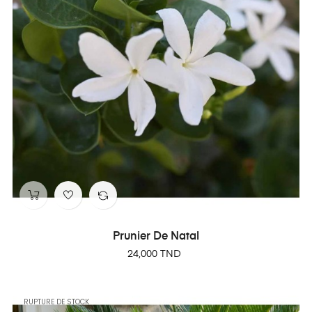
Prunier De Natal
Prix
24,000 TND
RUPTURE DE STOCK