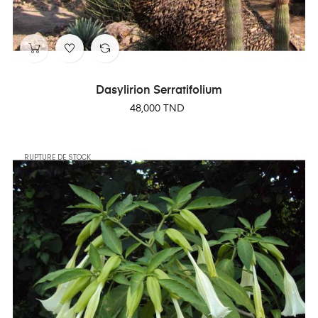
Dasylirion Serratifolium
Prix
48,000 TND
RUPTURE DE STOCK