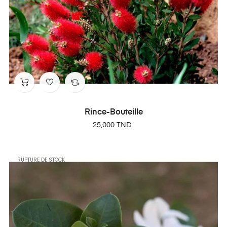
Rince-Bouteille
Prix
25,000 TND
RUPTURE DE STOCK