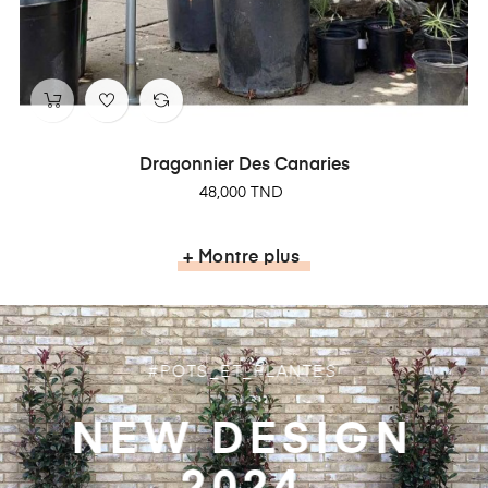
Dragonnier Des Canaries
Prix
48,000 TND
+ Montre plus
#POTS_ET_PLANTES
NEW DESIGN