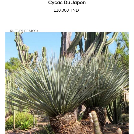
Cycas Du Japon
Prix
110,000 TND
RUPTURE DE STOCK