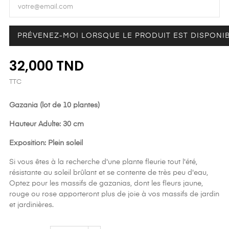
PRÉVENEZ-MOI LORSQUE LE PRODUIT EST DISPONI
32,000 TND
TTC
Gazania (lot de 10 plantes)
Hauteur Adulte: 30 cm
Exposition: Plein soleil
Si vous êtes à la recherche d'une plante fleurie tout l'été,
résistante au soleil brûlant et se contente de très peu d'eau,
Optez pour les massifs de gazanias, dont les fleurs jaune,
rouge ou rose apporteront plus de joie à vos massifs de jardin
et jardinières.