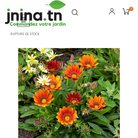
0
Basculer
☰
la
navigation
RUPTURE DE STOCK