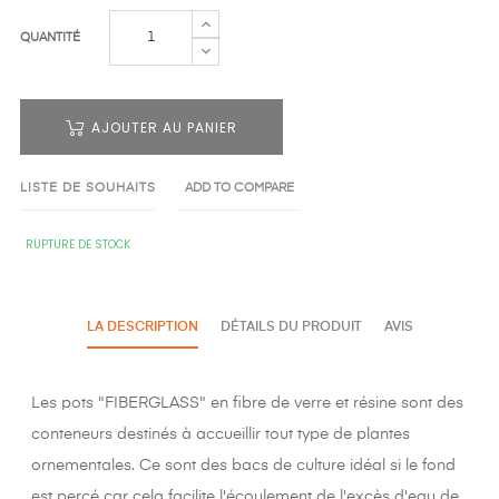
QUANTITÉ
AJOUTER AU PANIER
LISTE DE SOUHAITS
ADD TO COMPARE
RUPTURE DE STOCK
LA DESCRIPTION
DÉTAILS DU PRODUIT
AVIS
Les pots "FIBERGLASS" en fibre de verre et résine sont des
conteneurs destinés à accueillir tout type de plantes
ornementales. Ce sont des bacs de culture idéal si le fond
est percé car cela facilite l'écoulement de l'excès d'eau de