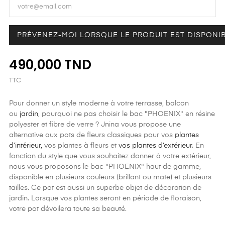
PRÉVENEZ-MOI LORSQUE LE PRODUIT EST DISPONI
490,000 TND
TTC
Pour donner un style moderne à votre terrasse, balcon
ou
jardin
, pourquoi ne pas choisir le bac "PHOENIX" en résine
polyester et fibre de verre ? Jnina vous propose une
alternative aux pots de fleurs classiques pour vos
plantes
d’intérieur,
vos plantes à fleurs et
vos plantes d’extérieur
. En
fonction du style que vous souhaitez donner à votre extérieur,
nous vous proposons le bac "PHOENIX" haut de gamme,
disponible en plusieurs couleurs (brillant ou mate) et plusieurs
tailles. Ce pot est aussi un superbe objet de décoration de
jardin. Lorsque vos plantes seront en période de floraison,
votre pot dévoilera toute sa beauté.