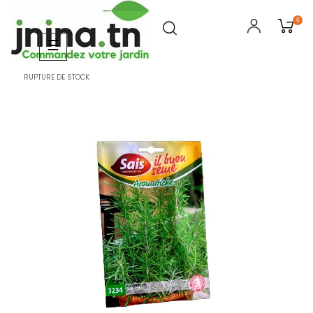
0
Basculer
☰
la
navigation
RUPTURE DE STOCK