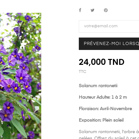
PRÉVENEZ-MOI LORSQ
24,000 TND
TTC
Solanum rantonetii
Hauteur Adulte: 1 à 2 m
Floraison: Avril-Novembre
Exposition: Plein soleil
Solanum rantonnetii, l'arbre 
gelées. Offrez du soleil à cet 