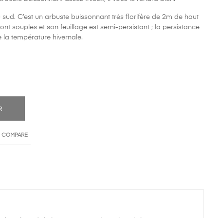
u sud. C’est un arbuste buissonnant très florifère de 2m de haut
ont souples et son feuillage est semi-persistant ; la persistance
e la température hivernale.
R
O COMPARE