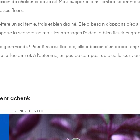
soin de chaleur et de soleil. Mais supporte la mi-ombre notamment da
le ses fleurs.
éfère un sol fertile, frais et bien drainé. Elle a besoin d’apports d’eau 
upporte la sécheresse mais les arrosages l’aident à bien fleurir et gran
e gourmande ! Pour être très florifère, elle a besoin d’un apport engr
mai à l’automne). A l’automne, un peu de compost au pied lui convien
ment acheté:
RUPTURE DE STOCK