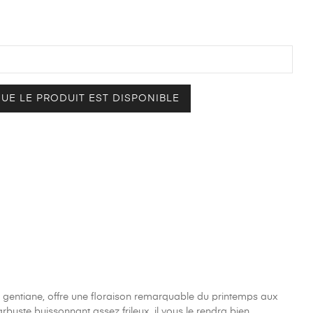
UE LE PRODUIT EST DISPONIBLE
à gentiane, offre une floraison remarquable du printemps aux
arbuste buissonnant assez frileux, il vous le rendra bien.