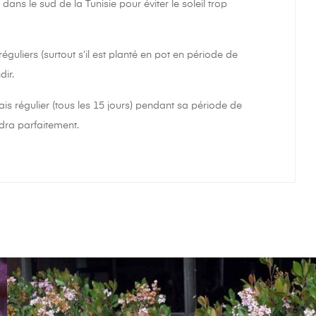
ns le sud de la Tunisie pour éviter le soleil trop
réguliers (surtout s’il est planté en pot en période de
dir.
ais régulier (tous les 15 jours) pendant sa période de
dra parfaitement.