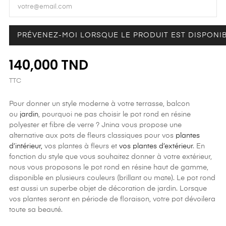
PRÉVENEZ-MOI LORSQUE LE PRODUIT EST DISPONI
140,000 TND
TTC
Pour donner un style moderne à votre terrasse, balcon
ou
jardin
, pourquoi ne pas choisir le pot rond en résine
polyester et fibre de verre ? Jnina vous propose une
alternative aux pots de fleurs classiques pour vos
plantes
d’intérieur,
vos plantes à fleurs et
vos plantes d’extérieur
. En
fonction du style que vous souhaitez donner à votre extérieur,
nous vous proposons le pot rond en résine haut de gamme,
disponible en plusieurs couleurs (brillant ou mate). Le pot rond
est aussi un superbe objet de décoration de jardin. Lorsque
vos plantes seront en période de floraison, votre pot dévoilera
toute sa beauté.