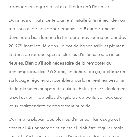
arrosage et engrais ainsi que l’endroit où l’installer.
Dans nos climats, cette plante s’installe à l’intérieur de nos
maisons et de nos appartements. La Fleur de lune se
développe bien lorsque la températures tourne autour des
20-22°. Installez -là dans un pot de bonne taille et plantez-
là dans du terreau spécial plantes d’intérieur ou plantes
fleuries. Bien qu’il soit nécessaire de la rempoter au
printemps tous les 2 à 3 ans, en dehors de ça, préférez un
surfaçage régulier qui comblera parfaitement les besoins
de la plante en support de culture. Enfin, posez idéalement
le pot sur un lit de billes d’argile ou de petits cailloux que
vous maintiendrez constamment humide.
Comme la plupart des plantes d’intérieur, l’arrosage est
essentiel. Au printemps et en été : Il doit être régulier mais
limité. Il n’est pas nécessaire d’inonder la plante car ses