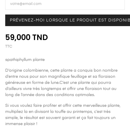
PRÉVENEZ-MOI LORSQUE LE PRODUIT EST DISPONI
59,000 TND
TTC
spathiphyllum plante
D’origine colombienne, cette plante a conquis bon nombre
d’entre nous pour son magnifique feuillage et sa floraison
généreuse en forme de lune.C’est une plante qui pourra
d’ailleurs vivre très longtemps et offrir une floraison tout au
long de l’année dans des conditions optimales.
Si vous voulez faire profiter et offrir cette merveilleuse plante,
multipliez la en divisant la touffe au printemps, c’est très
simple, le résultat est souvent garanti et ça fait toujours un
immense plaisir !