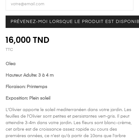
PRÉVENEZ-MOI LORSQUE LE PRODUIT EST DISPONI
16,000 TND
TTC
Olea
Hauteur Adulte: 3 à 4 m
Floraison: Printemps
Exposition: Plein soleil
L'Olivier apporte le soleil mediterranéen dans votre jardin. Les
feuilles de l'Olivier sont petites et persistantes vert-gris. Il peut
atteindre 3-4m dans votre jardin. Les fleurs sont blanc-crème,
cet arbre est de croissance assez rapide au cours des
premières années, ce n'est qu'à partir de 10ans que l'arbre